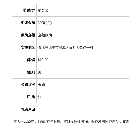
受 助 方
范某某
申请金额
3000 (元)
救助金额
全额救助
实施地区
青海省西宁市湟源县日月乡兔尔干村
邮 编
812100
性 别
男
婚姻状况
未婚
民 族
汉
救助原因
本人于2025年1月确诊右肺腺癌、肺继发恶性肿瘤、骨继发恶性肿瘤等，在