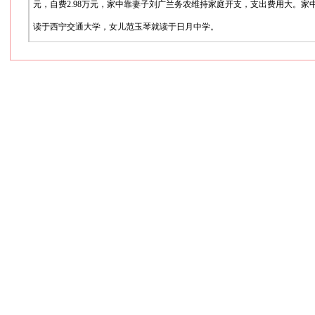
元，自费2.98万元，家中靠妻子刘广兰务农维持家庭开支，支出费用大。
读于西宁交通大学，女儿范玉琴就读于日月中学。