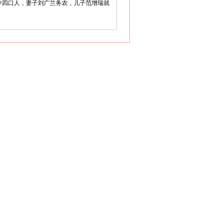
家中四口人，妻子刘广兰务农，儿子范增瑞就