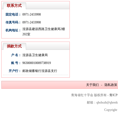
联系方式
固定电话：
0971-2433998
传真号码：
0971-2433998
湟源县建设西路卫生健康局2楼
机构地址：
202室
捐款方式
户 名：
湟源县卫生健康局
账 号：
963000010009738919
开户行：
邮政储蓄银行湟源县支行
关于我们 - 隐私政策
青海省红十字会 版权所有 -
青ICP
邮箱：qhshszh@qhred
Copyright