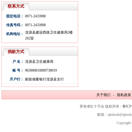
联系方式
固定电话：
0971-2433998
传真号码：
0971-2433998
湟源县建设西路卫生健康局2楼
机构地址：
202室
捐款方式
户 名：
湟源县卫生健康局
账 号：
963000010009738919
开户行：
邮政储蓄银行湟源县支行
关于我们 - 隐私政策
青海省红十字会 版权所有 -
青ICP
邮箱：qhshszh@qhred
Copyright