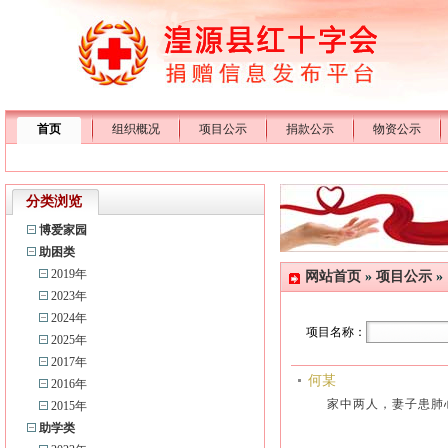
首页
组织概况
项目公示
捐款公示
物资公示
分类浏览
博爱家园
助困类
2019年
网站首页
»
项目公示
»
2023年
2024年
项目名称：
2025年
2017年
何某
2016年
家中两人，妻子患
2015年
助学类