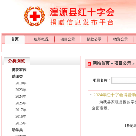
首页
组织概况
项目公示
捐款公示
物资公示
分类浏览
网站首页
»
项目公示
»
博爱家园
助困类
项目名称：
2019年
2023年
2024年红十字会博爱
2024年
为我县家境贫困的学
2025年
全面发展。
2017年
2016年
2015年
1
条记录
助学类