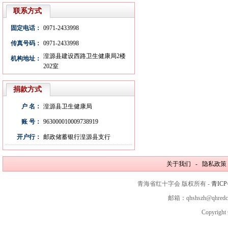
联系方式
固定电话：
0971-2433998
传真号码：
0971-2433998
湟源县建设西路卫生健康局2楼
机构地址：
202室
捐款方式
户 名：
湟源县卫生健康局
账 号：
963000010009738919
开户行：
邮政储蓄银行湟源县支行
关于我们 - 隐私政策
青海省红十字会 版权所有 -
青ICP
邮箱：qhshszh@qhred
Copyright